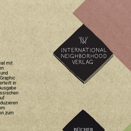
International Neighborhood
Verlag
ial mit
en.
 und
 Graphic
rteilt in
 Ausgabe
össischen
auf
oduzieren
vom
ion zum
BÜCHER