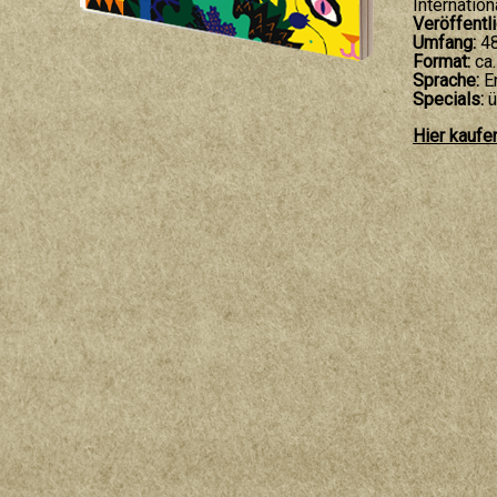
Internatio
Veröffentl
Umfang:
48
Format:
ca.
Sprache:
En
Specials:
ü
Hier kaufe