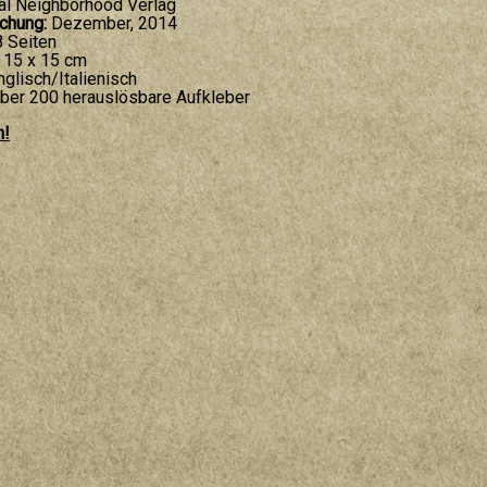
nal Neighborhood Verlag
ichung:
Dezember, 2014
 Seiten
 15 x 15 cm
glisch/Italienisch
ber 200 herauslösbare Aufkleber
n!