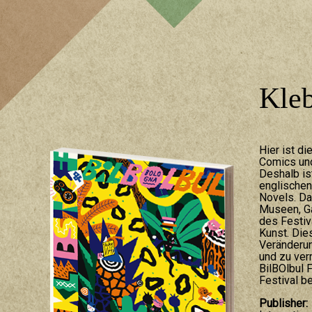
Kleb
Hier ist d
Comics und
Deshalb is
englischen
Novels. Das
Museen, Ga
des Festiv
Kunst. Die
Veränderun
und zu ve
BilBOlbul 
Festival be
Publisher: