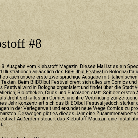
stoff #8
ie 8. Ausgabe vom Klebstoff Magazin. Dieses Mal ist es ein Spec
 Illustrationen anlässlich des
BilBOlbul Festival
in Bologna/Itali
t es auch unsere erste zweisprachige Ausgabe mit italienischen
 Texten. Beim BilBOlbul Festival dreht sich alles um Comics und
 Festival wird in Bologna organisiert und findet über die Stadt ve
llerien, Biblotheken, Clubs und Buchläden statt. Seit der ersten
als dreht sich alles um Comics und ihre Verbindung zur zeitgen
ses Jahr konzentriert sich das BilBOlbul Festival jedoch stärker 
gen in der Verlegerwelt und erkundet neue Wege Comics zu pr
rmarkten. Deswegen gibt es dieses Jahr eine Zusammenarbeit 
Festival. Außerdem steuert das Klebstoff Magazin eine Installat
i.